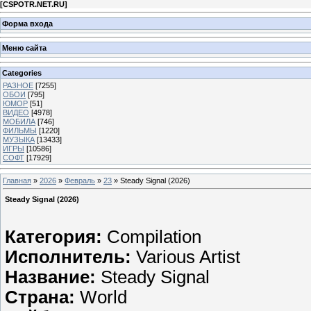
[
CSPOTR.NET.RU
]
Форма входа
Меню сайта
Categories
РАЗНОЕ
[7255]
ОБОИ
[795]
ЮМОР
[51]
ВИДЕО
[4978]
МОБИЛА
[746]
ФИЛЬМЫ
[1220]
МУЗЫКА
[13433]
ИГРЫ
[10586]
СОФТ
[17929]
Главная
»
2026
»
Февраль
»
23
» Steady Signal (2026)
Steady Signal (2026)
Категория:
Compilation
Исполнитель:
Various Artist
Название:
Steady Signal
Страна:
World