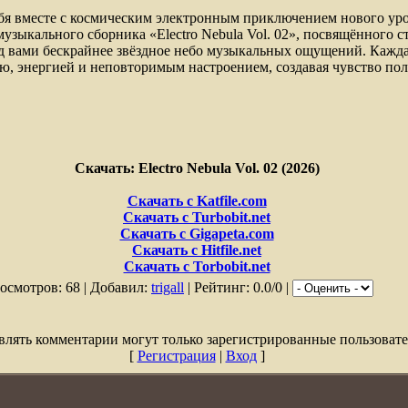
ебя вместе с космическим электронным приключением нового у
зыкального сборника «Electro Nebula Vol. 02», посвящённого сти
ед вами бескрайнее звёздное небо музыкальных ощущений. Кажд
ю, энергией и неповторимым настроением, создавая чувство пол
Скачать: Electro Nebula Vol. 02 (2026)
Скачать с Katfile.com
Скачать с Turbobit.net
Скачать с Gigapeta.com
Скачать с Hitfile.net
Скачать с Torbobit.net
осмотров: 68 | Добавил:
trigall
| Рейтинг: 0.0/0 |
влять комментарии могут только зарегистрированные пользовате
[
Регистрация
|
Вход
]