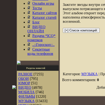
Онлайн игры
Зажгите звезды внутри с
Тесты
выпуском потрясающего му
Каталог сайтов
Этот альбом откроет пер
наполнена атмосферность
Каталог статей
вселенной.
Блог
ВИДЕО
ОНЛАЙН
Раздача *ICQ*
номерков
..::Гороскоп::..
Секретные
коды телефонов
Разделы новостей
Категория:
МУЗЫКА
| Пр
РАЗНОЕ
[7255]
ОБОИ
[795]
Всего комментариев:
0
ЮМОР
[51]
Доба
ВИДЕО
[4978]
МОБИЛА
[746]
ФИЛЬМЫ
[1220]
МУЗЫКА
[13433]