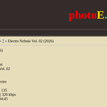
photo
E
»
7
» Electro Nebula Vol. 02 (2026)
6)
st
Vol. 02
ectro
:
135
 320 kbps
04:45