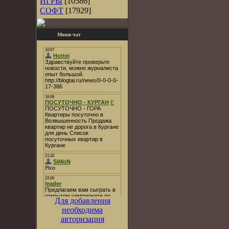
ИГРЫ
[10586]
СОФТ
[17929]
Мини-чат
Для добавления
необходима
авторизация