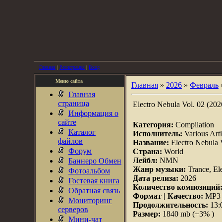
Главная
|
Регистрация
|
Вход
Меню сайта
Главная
»
2026
»
Февраль
Главная
страница
Electro Nebula Vol. 02 (202
Информация о
сайте
Категория:
Compilation
Каталог
Исполнитель:
Various Arti
файлов
Название:
Electro Nebula 
Форум
Страна:
World
Лейбл:
NMN
Баннеро Обмен
Жанр музыки:
Trance, El
Фотоальбом
Дата релиза:
2026
Гостевая книга
Количество композиций
Обратная связь
Формат | Качество:
MP3 |
Мониторинг
Продолжительность:
13:
серверов
Размер:
1840 mb (+3% )
Мини-чат