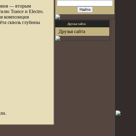
ровня — вторым
лю Trance и Electro.
ая композиция
ёта сквозь глубины
Друзья сайта
Друзья сайта
ли.