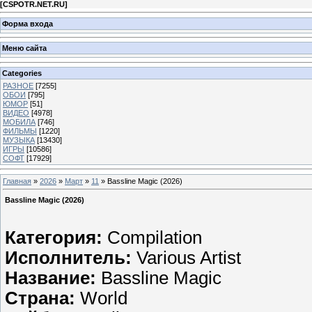
[
CSPOTR.NET.RU
]
Форма входа
Меню сайта
Categories
РАЗНОЕ
[7255]
ОБОИ
[795]
ЮМОР
[51]
ВИДЕО
[4978]
МОБИЛА
[746]
ФИЛЬМЫ
[1220]
МУЗЫКА
[13430]
ИГРЫ
[10586]
СОФТ
[17929]
Главная
»
2026
»
Март
»
11
» Bassline Magic (2026)
Bassline Magic (2026)
Категория:
Compilation
Исполнитель:
Various Artist
Название:
Bassline Magic
Страна:
World