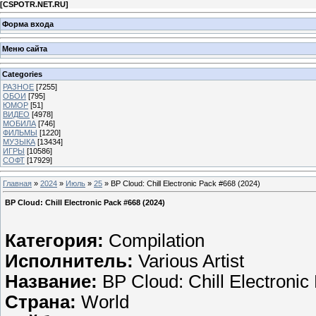
[
CSPOTR.NET.RU
]
Форма входа
Меню сайта
Categories
РАЗНОЕ
[7255]
ОБОИ
[795]
ЮМОР
[51]
ВИДЕО
[4978]
МОБИЛА
[746]
ФИЛЬМЫ
[1220]
МУЗЫКА
[13434]
ИГРЫ
[10586]
СОФТ
[17929]
Главная
»
2024
»
Июль
»
25
» BP Cloud: Chill Electronic Pack #668 (2024)
BP Cloud: Chill Electronic Pack #668 (2024)
Категория:
Compilation
Исполнитель:
Various Artist
Название:
BP Cloud: Chill Electronic
Страна:
World