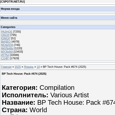
[
CSPOTR.NET.RU
]
Форма входа
Меню сайта
Categories
РАЗНОЕ
[7255]
ОБОИ
[795]
ЮМОР
[51]
ВИДЕО
[4978]
МОБИЛА
[746]
ФИЛЬМЫ
[1220]
МУЗЫКА
[13433]
ИГРЫ
[10586]
СОФТ
[17929]
Главная
»
2025
»
Январь
»
18
» BP Tech House: Pack #674 (2025)
BP Tech House: Pack #674 (2025)
Категория:
Compilation
Исполнитель:
Various Artist
Название:
BP Tech House: Pack #67
Страна:
World