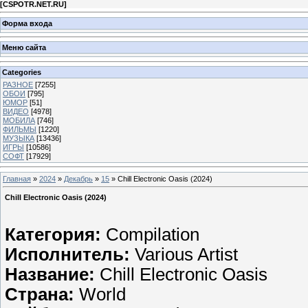
[
CSPOTR.NET.RU
]
Форма входа
Меню сайта
Categories
РАЗНОЕ
[7255]
ОБОИ
[795]
ЮМОР
[51]
ВИДЕО
[4978]
МОБИЛА
[746]
ФИЛЬМЫ
[1220]
МУЗЫКА
[13436]
ИГРЫ
[10586]
СОФТ
[17929]
Главная
»
2024
»
Декабрь
»
15
» Chill Electronic Oasis (2024)
Chill Electronic Oasis (2024)
Категория:
Compilation
Исполнитель:
Various Artist
Название:
Chill Electronic Oasis
Страна:
World