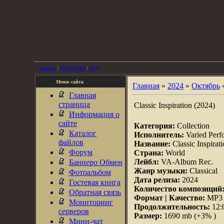
Главная
|
Регистрация
|
Вход
Меню сайта
Главная
»
2024
»
Октябрь
Главная
страница
Classic Inspiration (2024)
Информация о
сайте
Категория:
Collection
Каталог
Исполнитель:
Varied Perf
файлов
Название:
Classic Inspirat
Форум
Страна:
World
Лейбл:
VA-Album Rec.
Баннеро Обмен
Жанр музыки:
Classical
Фотоальбом
Дата релиза:
2024
Гостевая книга
Количество композиций
Обратная связь
Формат | Качество:
MP3 |
Мониторинг
Продолжительность:
12:
серверов
Размер:
1690 mb (+3% )
Мини-чат