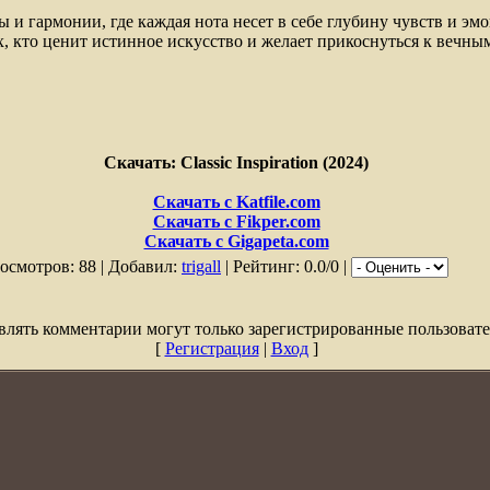
ы и гармонии, где каждая нота несет в себе глубину чувств и эм
х, кто ценит истинное искусство и желает прикоснуться к вечн
Скачать: Classic Inspiration (2024)
Скачать с Katfile.com
Скачать с Fikper.com
Скачать с Gigapeta.com
осмотров: 88 | Добавил:
trigall
| Рейтинг: 0.0/0 |
влять комментарии могут только зарегистрированные пользовате
[
Регистрация
|
Вход
]