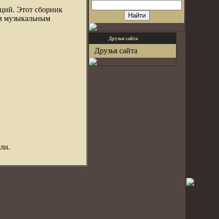
оций. Этот сборник
ым музыкальным
Друзья сайта
Друзья сайта
ли.