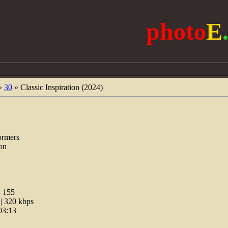
photo
E
»
30
» Classic Inspiration (2024)
ormers
ion
:
155
 320 kbps
03:13