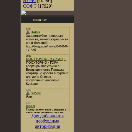
ИГРЫ
[10586]
СОФТ
[17929]
Мини-чат
Для добавления
необходима
авторизация