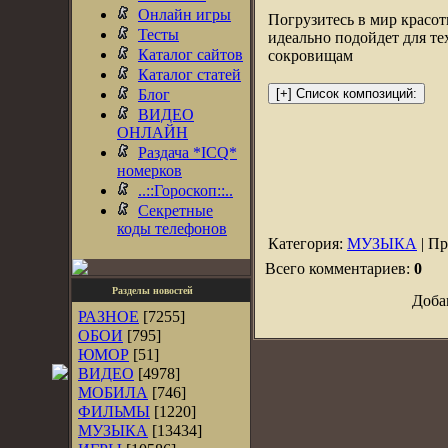
Онлайн игры
Погрузитесь в мир красот
Тесты
идеально подойдет для те
Каталог сайтов
сокровищам
Каталог статей
Блог
ВИДЕО
ОНЛАЙН
Раздача *ICQ*
номерков
..::Гороскоп::..
Секретные
коды телефонов
Категория:
МУЗЫКА
| Пр
Всего комментариев:
0
Разделы новостей
Доба
РАЗНОЕ
[7255]
ОБОИ
[795]
ЮМОР
[51]
ВИДЕО
[4978]
МОБИЛА
[746]
ФИЛЬМЫ
[1220]
МУЗЫКА
[13434]