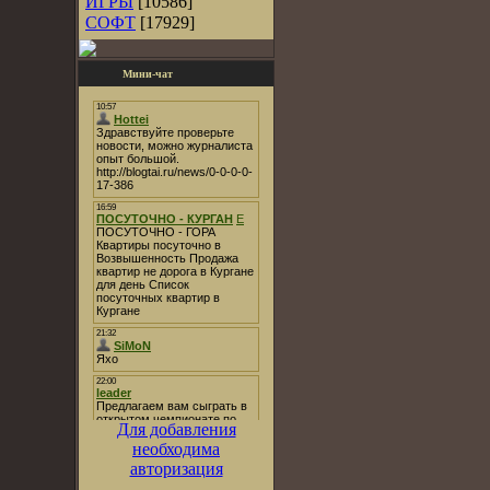
ИГРЫ
[10586]
СОФТ
[17929]
Мини-чат
Для добавления
необходима
авторизация