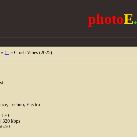
photo
E
»
11
» Crush Vibes (2025)
st
nce, Techno, Electro
:
170
 320 kbps
56:50