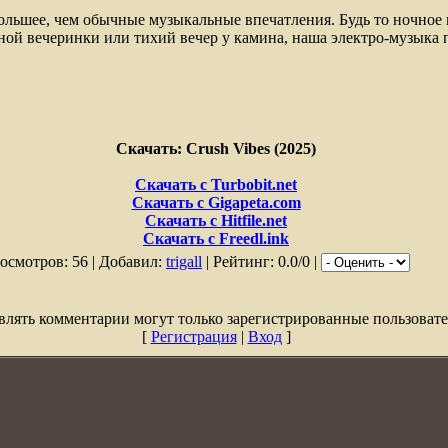
большее, чем обычные музыкальные впечатления. Будь то ночное 
ной вечеринки или тихий вечер у камина, наша электро-музыка
Скачать: Crush Vibes (2025)
Скачать с Turbobit.net
Скачать с Gigapeta.com
Скачать с Hitfile.net
Скачать с Freedl.ink
осмотров: 56 | Добавил:
trigall
| Рейтинг: 0.0/0 |
влять комментарии могут только зарегистрированные пользовате
[
Регистрация
|
Вход
]