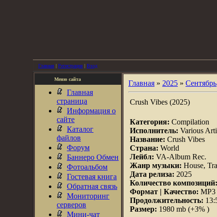
Главная
|
Регистрация
|
Вход
Меню сайта
Главная
»
2025
»
Сентябрь
Главная
страница
Crush Vibes (2025)
Информация о
сайте
Категория:
Compilation
Каталог
Исполнитель:
Various Arti
файлов
Название:
Crush Vibes
Форум
Страна:
World
Лейбл:
VA-Album Rec.
Баннеро Обмен
Жанр музыки:
House, Tra
Фотоальбом
Дата релиза:
2025
Гостевая книга
Количество композиций
Обратная связь
Формат | Качество:
MP3 |
Мониторинг
Продолжительность:
13:
серверов
Размер:
1980 mb (+3% )
Мини-чат