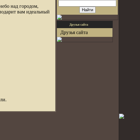
небо над городом,
 подарит вам идеальный
Друзья сайта
Друзья сайта
ли.