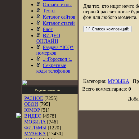
Онлайн игры
Для тех, кто ищет нечто 
Тесты
первый рассвет после бур
Каталог сайтов
фон для любого момента.
Каталог статей
Блог
ВИДЕО
ОНЛАЙН
Раздача *ICQ*
номерков
..::Гороскоп::..
Секретные
коды телефонов
Категория:
МУЗЫКА
| Пр
Всего комментариев:
0
Разделы новостей
РАЗНОЕ
[7255]
Доба
ОБОИ
[795]
ЮМОР
[51]
ВИДЕО
[4978]
МОБИЛА
[746]
ФИЛЬМЫ
[1220]
МУЗЫКА
[13430]