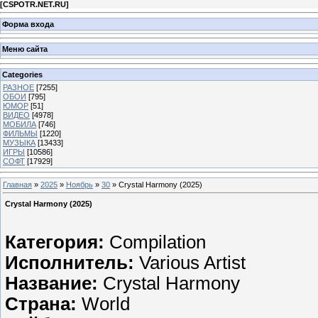
[
CSPOTR.NET.RU
]
Форма входа
Меню сайта
Categories
РАЗНОЕ
[7255]
ОБОИ
[795]
ЮМОР
[51]
ВИДЕО
[4978]
МОБИЛА
[746]
ФИЛЬМЫ
[1220]
МУЗЫКА
[13433]
ИГРЫ
[10586]
СОФТ
[17929]
Главная
»
2025
»
Ноябрь
»
30
» Crystal Harmony (2025)
Crystal Harmony (2025)
Категория:
Compilation
Исполнитель:
Various Artist
Название:
Crystal Harmony
Страна:
World