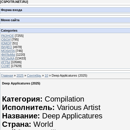
[
CSPOTR.NET.RU
]
Форма входа
Меню сайта
Categories
РАЗНОЕ
[7255]
ОБОИ
[795]
ЮМОР
[51]
ВИДЕО
[4978]
МОБИЛА
[746]
ФИЛЬМЫ
[1220]
МУЗЫКА
[13433]
ИГРЫ
[10586]
СОФТ
[17929]
Главная
»
2025
»
Сентябрь
»
10
» Deep Applicatures (2025)
Deep Applicatures (2025)
Категория:
Compilation
Исполнитель:
Various Artist
Название:
Deep Applicatures
Страна:
World