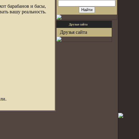
хот барабанов и басы,
вать вашу реальность.
Друзья сайта
Друзья сайта
ли.