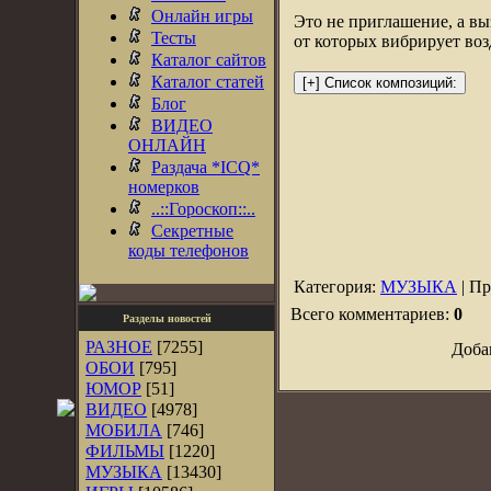
Онлайн игры
Это не приглашение, а выз
Тесты
от которых вибрирует воз
Каталог сайтов
Каталог статей
Блог
ВИДЕО
ОНЛАЙН
Раздача *ICQ*
номерков
..::Гороскоп::..
Секретные
коды телефонов
Категория:
МУЗЫКА
| Пр
Всего комментариев:
0
Разделы новостей
РАЗНОЕ
[7255]
Доба
ОБОИ
[795]
ЮМОР
[51]
ВИДЕО
[4978]
МОБИЛА
[746]
ФИЛЬМЫ
[1220]
МУЗЫКА
[13430]