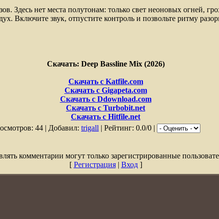
ов. Здесь нет места полутонам: только свет неоновых огней, гро
дух. Включите звук, отпустите контроль и позвольте ритму разор
Скачать: Deep Bassline Mix (2026)
Скачать с Katfile.com
Скачать с Gigapeta.com
Скачать с Ddownload.com
Скачать с Turbobit.net
Скачать с Hitfile.net
осмотров: 44 | Добавил:
trigall
| Рейтинг: 0.0/0 |
влять комментарии могут только зарегистрированные пользовате
[
Регистрация
|
Вход
]