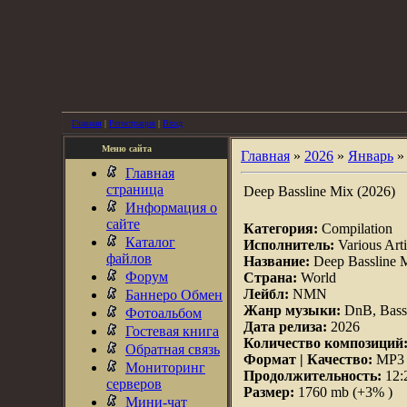
Главная
|
Регистрация
|
Вход
Меню сайта
Главная
»
2026
»
Январь
»
Главная
страница
Deep Bassline Mix (2026)
Информация о
сайте
Категория:
Compilation
Каталог
Исполнитель:
Various Arti
файлов
Название:
Deep Bassline 
Форум
Страна:
World
Лейбл:
NMN
Баннеро Обмен
Жанр музыки:
DnB, Bassli
Фотоальбом
Дата релиза:
2026
Гостевая книга
Количество композиций
Обратная связь
Формат | Качество:
MP3 |
Мониторинг
Продолжительность:
12:
серверов
Размер:
1760 mb (+3% )
Мини-чат