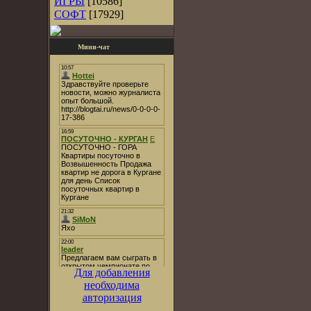
ИГРЫ
[10586]
СОФТ
[17929]
Мини-чат
Для добавления
необходима
авторизация