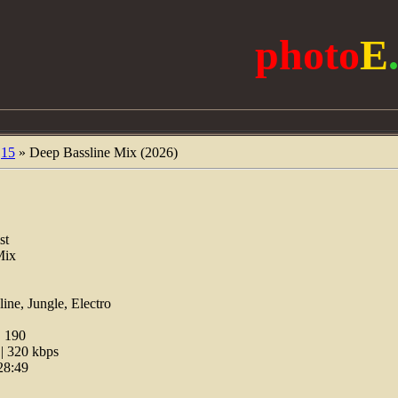
photo
E
15
» Deep Bassline Mix (2026)
st
Mix
ne, Jungle, Electro
:
190
 320 kbps
28:49