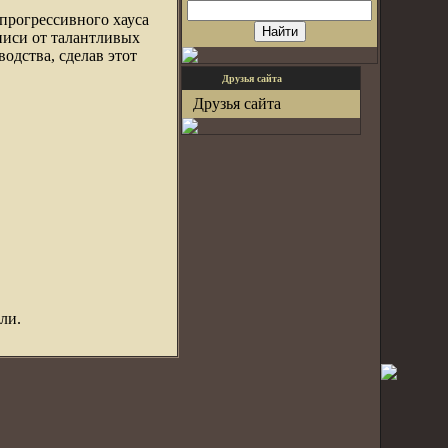
прогрессивного хауса
писи от талантливых
одства, сделав этот
Друзья сайта
Друзья сайта
ли.