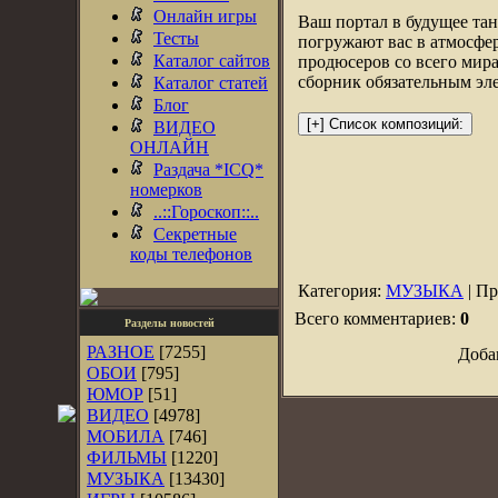
Онлайн игры
Ваш портал в будущее та
Тесты
погружают вас в атмосфе
Каталог сайтов
продюсеров со всего мира
сборник обязательным эл
Каталог статей
Блог
ВИДЕО
ОНЛАЙН
Раздача *ICQ*
номерков
..::Гороскоп::..
Секретные
коды телефонов
Категория:
МУЗЫКА
| Пр
Всего комментариев:
0
Разделы новостей
РАЗНОЕ
[7255]
Доба
ОБОИ
[795]
ЮМОР
[51]
ВИДЕО
[4978]
МОБИЛА
[746]
ФИЛЬМЫ
[1220]
МУЗЫКА
[13430]