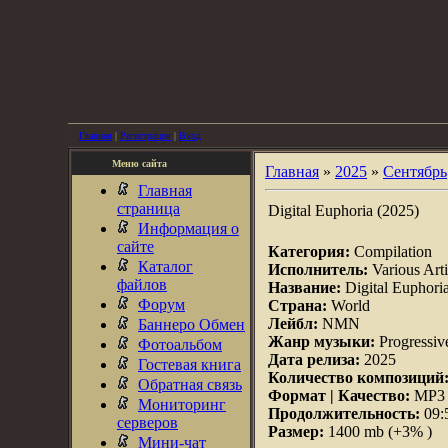
Главная
|
Регистрация
|
Вход
Меню сайта
Главная
»
2025
»
Сентябрь
Главная
страница
Digital Euphoria (2025)
Информация о
сайте
Категория:
Compilation
Каталог
Исполнитель:
Various Arti
файлов
Название:
Digital Euphori
Форум
Страна:
World
Лейбл:
NMN
Баннеро Обмен
Жанр музыки:
Progressiv
Фотоальбом
Дата релиза:
2025
Гостевая книга
Количество композиций
Обратная связь
Формат | Качество:
MP3 |
Мониторинг
Продолжительность:
09:
серверов
Размер:
1400 mb (+3% )
Мини-чат