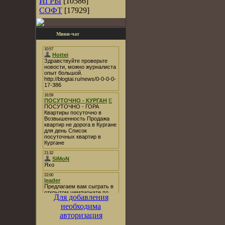
ИГРЫ
[10586]
СОФТ
[17929]
Мини-чат
Для добавления
необходима
авторизация