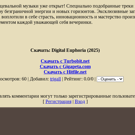
нцевальной музыки уже открыт! Специально подобранные треки 
ру безграничной энергии и новых горизонтов. Эксклюзивные за
 воплотили в себе страсть, инновационность и мастерство произв
ементом каждой уважающей себя вечеринки.
Скачать: Digital Euphoria (2025)
Скачать с Turbobit.net
Скачать с Gigapeta.com
Скачать с Hitfile.net
осмотров: 60 | Добавил:
trigall
| Рейтинг: 0.0/0 |
влять комментарии могут только зарегистрированные пользовате
[
Регистрация
|
Вход
]