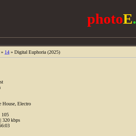
photo
E
»
14
» Digital Euphoria (2025)
st
a
e House, Electro
:
105
 320 kbps
56:03