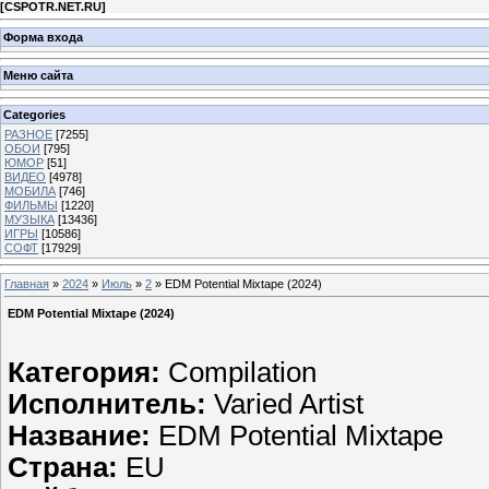
[
CSPOTR.NET.RU
]
Форма входа
Меню сайта
Categories
РАЗНОЕ
[7255]
ОБОИ
[795]
ЮМОР
[51]
ВИДЕО
[4978]
МОБИЛА
[746]
ФИЛЬМЫ
[1220]
МУЗЫКА
[13436]
ИГРЫ
[10586]
СОФТ
[17929]
Главная
»
2024
»
Июль
»
2
» EDM Potential Mixtape (2024)
EDM Potential Mixtape (2024)
Категория:
Compilation
Исполнитель:
Varied Artist
Название:
EDM Potential Mixtape
Страна:
EU