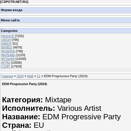
[
CSPOTR.NET.RU
]
Форма входа
Меню сайта
Categories
РАЗНОЕ
[7255]
ОБОИ
[795]
ЮМОР
[51]
ВИДЕО
[4978]
МОБИЛА
[746]
ФИЛЬМЫ
[1220]
МУЗЫКА
[13430]
ИГРЫ
[10586]
СОФТ
[17929]
Главная
»
2024
»
Май
»
21
» EDM Progressive Party (2024)
EDM Progressive Party (2024)
Категория:
Mixtape
Исполнитель:
Various Artist
Название:
EDM Progressive Party
Страна:
EU