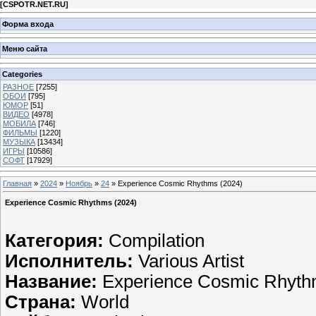
[
CSPOTR.NET.RU
]
Форма входа
Меню сайта
Categories
РАЗНОЕ
[7255]
ОБОИ
[795]
ЮМОР
[51]
ВИДЕО
[4978]
МОБИЛА
[746]
ФИЛЬМЫ
[1220]
МУЗЫКА
[13434]
ИГРЫ
[10586]
СОФТ
[17929]
Главная
»
2024
»
Ноябрь
»
24
» Experience Cosmic Rhythms (2024)
Experience Cosmic Rhythms (2024)
Категория:
Compilation
Исполнитель:
Various Artist
Название:
Experience Cosmic Rhyt
Страна:
World