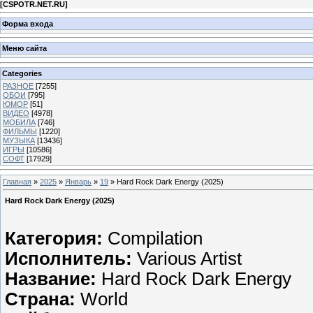
[
CSPOTR.NET.RU
]
Форма входа
Меню сайта
Categories
РАЗНОЕ
[7255]
ОБОИ
[795]
ЮМОР
[51]
ВИДЕО
[4978]
МОБИЛА
[746]
ФИЛЬМЫ
[1220]
МУЗЫКА
[13436]
ИГРЫ
[10586]
СОФТ
[17929]
Главная
»
2025
»
Январь
»
19
» Hard Rock Dark Energy (2025)
Hard Rock Dark Energy (2025)
Категория:
Compilation
Исполнитель:
Various Artist
Название:
Hard Rock Dark Energy
Страна:
World