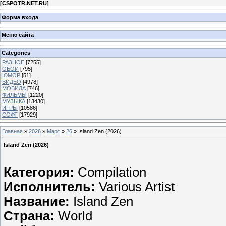
[
CSPOTR.NET.RU
]
Форма входа
Меню сайта
Categories
РАЗНОЕ
[7255]
ОБОИ
[795]
ЮМОР
[51]
ВИДЕО
[4978]
МОБИЛА
[746]
ФИЛЬМЫ
[1220]
МУЗЫКА
[13430]
ИГРЫ
[10586]
СОФТ
[17929]
Главная
»
2026
»
Март
»
26
» Island Zen (2026)
Island Zen (2026)
Категория:
Compilation
Исполнитель:
Various Artist
Название:
Island Zen
Страна:
World