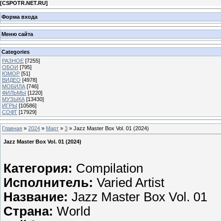
[
CSPOTR.NET.RU
]
Форма входа
Меню сайта
Categories
РАЗНОЕ
[7255]
ОБОИ
[795]
ЮМОР
[51]
ВИДЕО
[4978]
МОБИЛА
[746]
ФИЛЬМЫ
[1220]
МУЗЫКА
[13430]
ИГРЫ
[10586]
СОФТ
[17929]
Главная
»
2024
»
Март
»
3
» Jazz Master Box Vol. 01 (2024)
Jazz Master Box Vol. 01 (2024)
Категория:
Compilation
Исполнитель:
Varied Artist
Название:
Jazz Master Box Vol. 01
Страна:
World