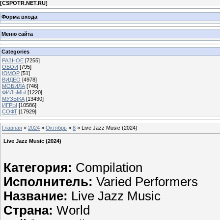
[
CSPOTR.NET.RU
]
Форма входа
Меню сайта
Categories
РАЗНОЕ
[7255]
ОБОИ
[795]
ЮМОР
[51]
ВИДЕО
[4978]
МОБИЛА
[746]
ФИЛЬМЫ
[1220]
МУЗЫКА
[13430]
ИГРЫ
[10586]
СОФТ
[17929]
Главная
»
2024
»
Октябрь
»
8
» Live Jazz Music (2024)
Live Jazz Music (2024)
Категория:
Compilation
Исполнитель:
Varied Performers
Название:
Live Jazz Music
Страна:
World