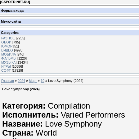
[
CSPOTR.NET.RU
]
Форма входа
Меню сайта
Categories
РАЗНОЕ
[7255]
ОБОИ
[795]
ЮМОР
[51]
ВИДЕО
[4978]
МОБИЛА
[746]
ФИЛЬМЫ
[1220]
МУЗЫКА
[13434]
ИГРЫ
[10586]
СОФТ
[17929]
Главная
»
2024
»
Март
»
19
» Love Symphony (2024)
Love Symphony (2024)
Категория:
Compilation
Исполнитель:
Varied Performers
Название:
Love Symphony
Страна:
World