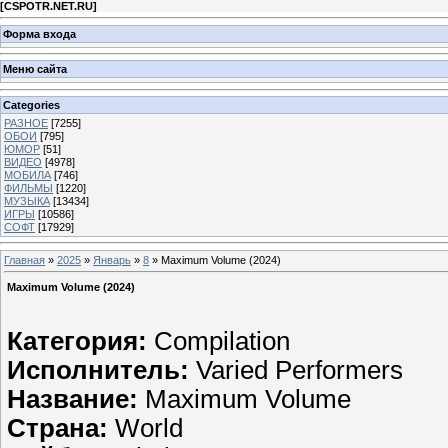
[
CSPOTR.NET.RU
]
Форма входа
Меню сайта
Categories
РАЗНОЕ
[7255]
ОБОИ
[795]
ЮМОР
[51]
ВИДЕО
[4978]
МОБИЛА
[746]
ФИЛЬМЫ
[1220]
МУЗЫКА
[13434]
ИГРЫ
[10586]
СОФТ
[17929]
Главная
»
2025
»
Январь
»
8
» Maximum Volume (2024)
Maximum Volume (2024)
Категория:
Compilation
Исполнитель:
Varied Performers
Название:
Maximum Volume
Страна:
World