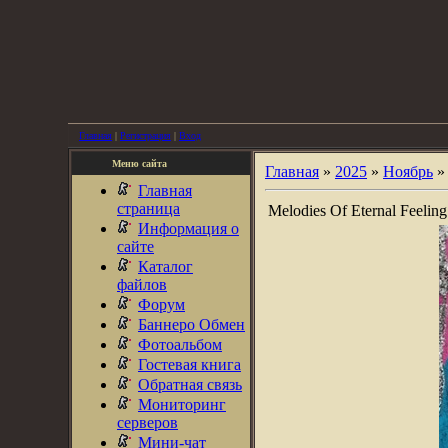
Главная
|
Регистрация
|
Вход
Меню сайта
Главная
»
2025
»
Ноябрь
»
Главная
страница
Melodies Of Eternal Feeling
Информация о
сайте
Каталог
файлов
Форум
Баннеро Обмен
Фотоальбом
Гостевая книга
Обратная связь
Мониторинг
серверов
Мини-чат