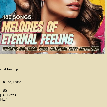
st
rnal Feeling
 Ballad, Lyric
:
180
 320 kbps
44:24