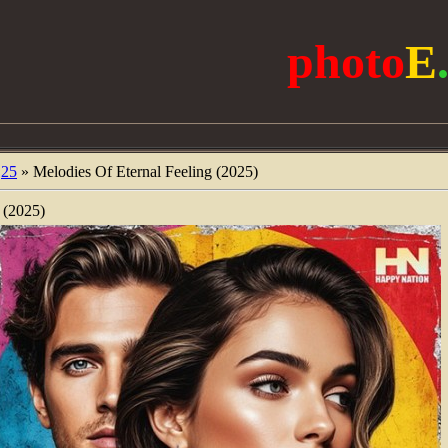
photo
E
25
» Melodies Of Eternal Feeling (2025)
 (2025)