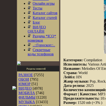
Онлайн игры
Тесты
Каталог сайтов
Каталог статей
Блог
ВИДЕО
ОНЛАЙН
Раздача *ICQ*
номерков
..::Гороскоп::..
Секретные
коды телефонов
Категория:
Compilation
Исполнитель:
Various Arti
Название:
Melodies Of Ete
Разделы новостей
Страна:
World
РАЗНОЕ
[7255]
Лейбл:
HN
ОБОИ
[795]
Жанр музыки:
Pop, Rock,
ЮМОР
[51]
Дата релиза:
2025
ВИДЕО
[4978]
Количество композиций
МОБИЛА
[746]
Формат | Качество:
MP3 |
ФИЛЬМЫ
[1220]
Продолжительность:
10:
МУЗЫКА
[13433]
Размер:
1520 mb (+3% )