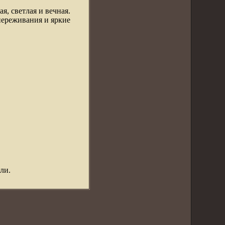
я, светлая и вечная.
переживания и яркие
ли.