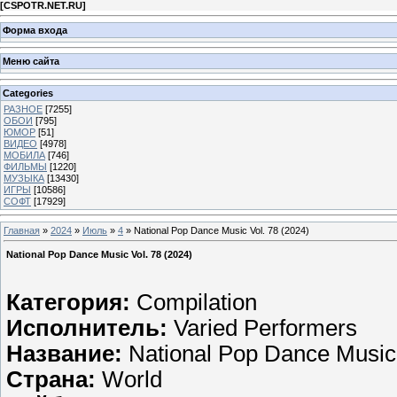
[
CSPOTR.NET.RU
]
Форма входа
Меню сайта
Categories
РАЗНОЕ
[7255]
ОБОИ
[795]
ЮМОР
[51]
ВИДЕО
[4978]
МОБИЛА
[746]
ФИЛЬМЫ
[1220]
МУЗЫКА
[13430]
ИГРЫ
[10586]
СОФТ
[17929]
Главная
»
2024
»
Июль
»
4
» National Pop Dance Music Vol. 78 (2024)
National Pop Dance Music Vol. 78 (2024)
Категория:
Compilation
Исполнитель:
Varied Performers
Название:
National Pop Dance Music 
Страна:
World