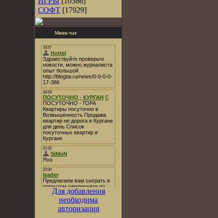
ИГРЫ
[10586]
СОФТ
[17929]
Мини-чат
Для добавления
необходима
авторизация