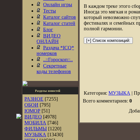
Онлайн игры
В каждом треке этого сбо
Тесты
Иногда это мягкая и рома
Каталог сайтов
который невозможно спут
фестивалях и семейных пр
Каталог статей
полной гармонии.
Блог
ВИДЕО
ОНЛАЙН
Раздача *ICQ*
номерков
..::Гороскоп::..
Секретные
коды телефонов
Разделы новостей
Категория:
МУЗЫКА
| Пр
РАЗНОЕ
[7255]
Всего комментариев:
0
ОБОИ
[795]
ЮМОР
[51]
Доба
ВИДЕО
[4978]
МОБИЛА
[746]
ФИЛЬМЫ
[1220]
МУЗЫКА
[13430]