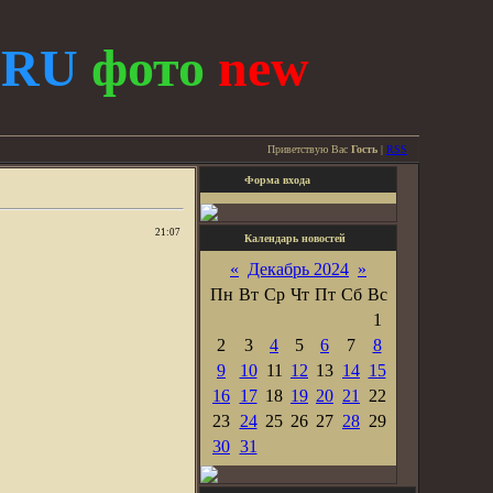
.
RU
фото
new
Приветствую Вас
Гость
|
RSS
Форма входа
21:07
Календарь новостей
«
Декабрь 2024
»
Пн
Вт
Ср
Чт
Пт
Сб
Вс
1
2
3
4
5
6
7
8
9
10
11
12
13
14
15
16
17
18
19
20
21
22
23
24
25
26
27
28
29
30
31