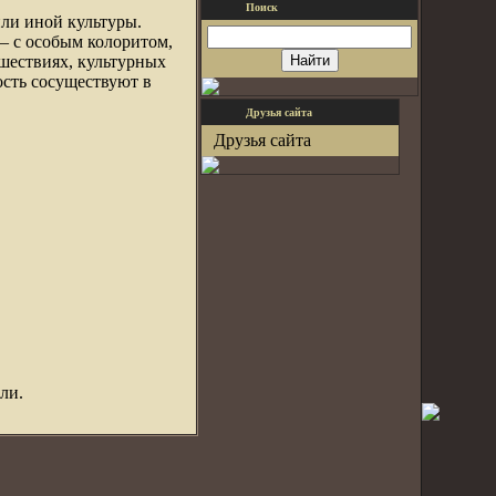
Поиск
или иной культуры.
 – с особым колоритом,
шествиях, культурных
ость сосуществуют в
Друзья сайта
Друзья сайта
ли.