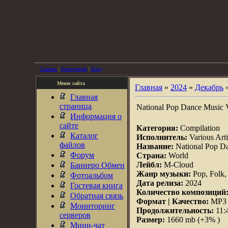
Главная
|
Регистрация
|
Вход
Меню сайта
Главная
»
2024
»
Декабрь
Главная
страница
National Pop Dance Music V
Информация о
сайте
Категория:
Compilation
Каталог
Исполнитель:
Various Arti
файлов
Название:
National Pop Da
Форум
Страна:
World
Лейбл:
M-Cloud
Баннеро Обмен
Жанр музыки:
Pop, Folk,
Фотоальбом
Дата релиза:
2024
Гостевая книга
Количество композиций
Обратная связь
Формат | Качество:
MP3 |
Мониторинг
Продолжительность:
11:
серверов
Размер:
1660 mb (+3% )
Мини-чат