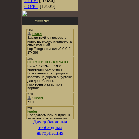
ИГРЫ
[10586]
СОФТ
[17929]
Мини-чат
Для добавления
необходима
авторизация