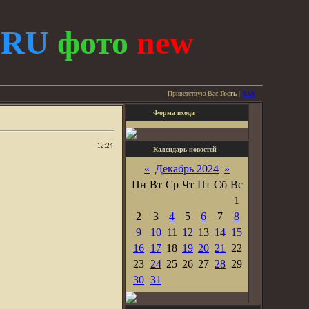
.
RU
фото
new
Приветствую Вас
Гость
|
RSS
Форма входа
12:24
Календарь новостей
«
Декабрь 2024
»
Пн
Вт
Ср
Чт
Пт
Сб
Вс
1
2
3
4
5
6
7
8
9
10
11
12
13
14
15
16
17
18
19
20
21
22
23
24
25
26
27
28
29
30
31