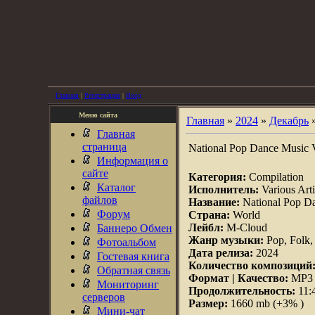
Главная
|
Регистрация
|
Вход
Меню сайта
Главная
»
2024
»
Декабрь
Главная
страница
National Pop Dance Music V
Информация о
сайте
Категория:
Compilation
Каталог
Исполнитель:
Various Arti
файлов
Название:
National Pop Da
Форум
Страна:
World
Лейбл:
M-Cloud
Баннеро Обмен
Жанр музыки:
Pop, Folk,
Фотоальбом
Дата релиза:
2024
Гостевая книга
Количество композиций
Обратная связь
Формат | Качество:
MP3 |
Мониторинг
Продолжительность:
11:
серверов
Размер:
1660 mb (+3% )
Мини-чат