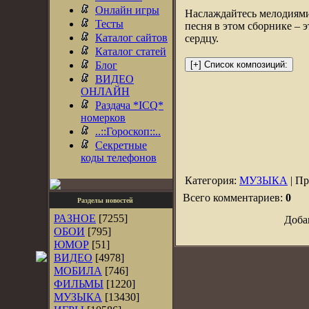
Онлайн игры
Наслаждайтесь мелодиям
Тесты
песня в этом сборнике – 
Каталог сайтов
сердцу.
Каталог статей
Блог
ВИДЕО
ОНЛАЙН
Раздача *ICQ*
номерков
..::Гороскоп::..
Секретные
коды телефонов
Категория:
МУЗЫКА
| Пр
Всего комментариев:
0
Разделы новостей
РАЗНОЕ
[7255]
Доба
ОБОИ
[795]
ЮМОР
[51]
ВИДЕО
[4978]
МОБИЛА
[746]
ФИЛЬМЫ
[1220]
МУЗЫКА
[13430]