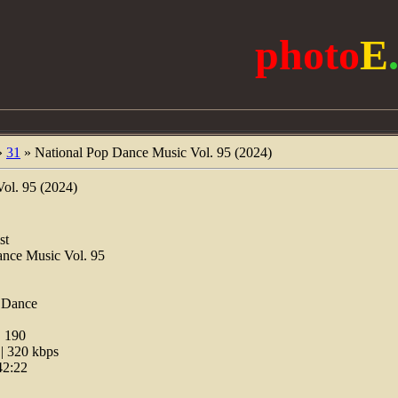
photo
E
»
31
» National Pop Dance Music Vol. 95 (2024)
ol. 95 (2024)
st
nce Music Vol. 95
 Dance
:
190
 320 kbps
42:22