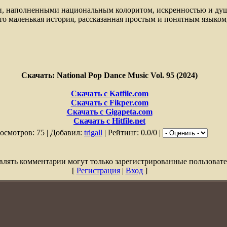
и, наполненными национальным колоритом, искренностью и ду
это маленькая история, рассказанная простым и понятным языком
Скачать: National Pop Dance Music Vol. 95 (2024)
Скачать с Katfile.com
Скачать с Fikper.com
Скачать с Gigapeta.com
Скачать с Hitfile.net
осмотров: 75 | Добавил:
trigall
| Рейтинг: 0.0/0 |
влять комментарии могут только зарегистрированные пользовате
[
Регистрация
|
Вход
]