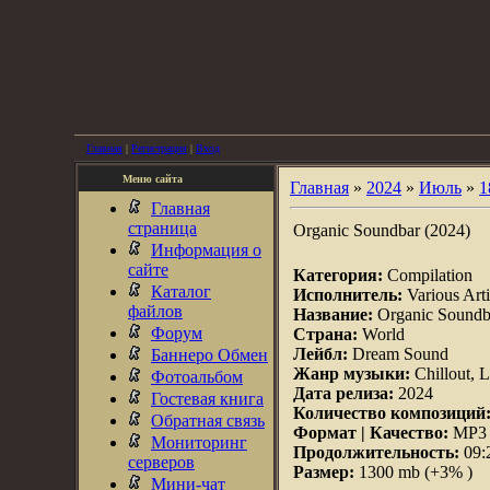
Главная
|
Регистрация
|
Вход
Меню сайта
Главная
»
2024
»
Июль
»
1
Главная
страница
Organic Soundbar (2024)
Информация о
сайте
Категория:
Compilation
Каталог
Исполнитель:
Various Arti
файлов
Название:
Organic Soundb
Форум
Страна:
World
Лейбл:
Dream Sound
Баннеро Обмен
Жанр музыки:
Chillout,
Фотоальбом
Дата релиза:
2024
Гостевая книга
Количество композиций
Обратная связь
Формат | Качество:
MP3 |
Мониторинг
Продолжительность:
09:
серверов
Размер:
1300 mb (+3% )
Мини-чат