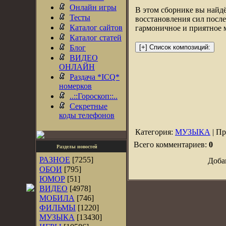
Онлайн игры
В этом сборнике вы найд
Тесты
восстановления сил после 
Каталог сайтов
гармоничное и приятное 
Каталог статей
Блог
ВИДЕО
ОНЛАЙН
Раздача *ICQ*
номерков
..::Гороскоп::..
Секретные
коды телефонов
Категория:
МУЗЫКА
| Пр
Всего комментариев:
0
Разделы новостей
РАЗНОЕ
[7255]
Доба
ОБОИ
[795]
ЮМОР
[51]
ВИДЕО
[4978]
МОБИЛА
[746]
ФИЛЬМЫ
[1220]
МУЗЫКА
[13430]