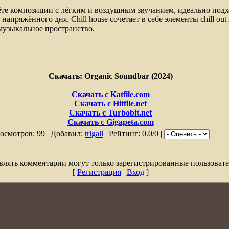
ёте композиции с лёгким и воздушным звучанием, идеально подх
напряжённого дня. Chill house сочетает в себе элементы chill out 
музыкальное пространство.
Скачать: Organic Soundbar (2024)
Скачать с Katfile.com
Скачать с Hitfile.net
Скачать с Turbobit.net
Скачать с Gigapeta.com
осмотров: 99 | Добавил:
trigall
| Рейтинг: 0.0/0 |
влять комментарии могут только зарегистрированные пользовате
[
Регистрация
|
Вход
]