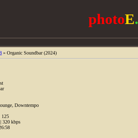
photo
E
8
» Organic Soundbar (2024)
st
ar
 Lounge, Downtempo
:
125
 320 kbps
26:58