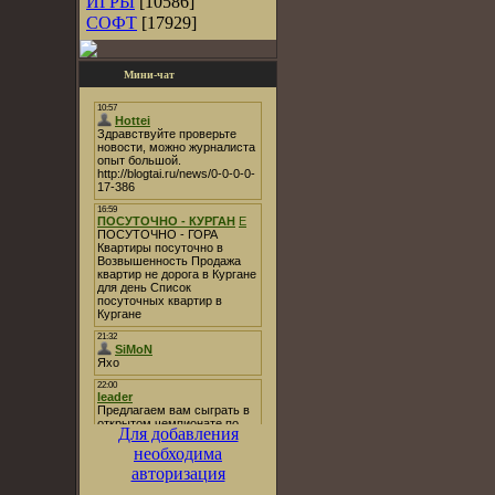
ИГРЫ
[10586]
СОФТ
[17929]
Мини-чат
Для добавления
необходима
авторизация