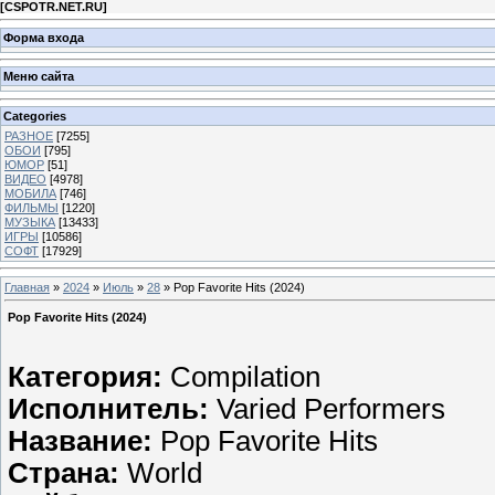
[
CSPOTR.NET.RU
]
Форма входа
Меню сайта
Categories
РАЗНОЕ
[7255]
ОБОИ
[795]
ЮМОР
[51]
ВИДЕО
[4978]
МОБИЛА
[746]
ФИЛЬМЫ
[1220]
МУЗЫКА
[13433]
ИГРЫ
[10586]
СОФТ
[17929]
Главная
»
2024
»
Июль
»
28
» Pop Favorite Hits (2024)
Pop Favorite Hits (2024)
Категория:
Compilation
Исполнитель:
Varied Performers
Название:
Pop Favorite Hits
Страна:
World