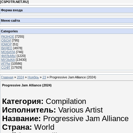
[
CSPOTR.NET.RU
]
Форма входа
Меню сайта
Categories
РАЗНОЕ
[7255]
ОБОИ
[795]
ЮМОР
[51]
ВИДЕО
[4978]
МОБИЛА
[746]
ФИЛЬМЫ
[1220]
МУЗЫКА
[13430]
ИГРЫ
[10586]
СОФТ
[17929]
Главная
»
2024
»
Ноябрь
»
23
» Progressive Jam Alliance (2024)
Progressive Jam Alliance (2024)
Категория:
Compilation
Исполнитель:
Various Artist
Название:
Progressive Jam Alliance
Страна:
World