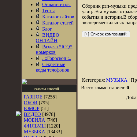
Онлайн игры
Сборник рэп-музыки пред
Тесты
улиц. Эта музыка отража
Каталог сайтов
события и истории.В сбор
экспериментальных напр
Каталог статей
Блог
ВИДЕО
ОНЛАЙН
Раздача *ICQ*
номерков
..::Гороскоп::..
Секретные
коды телефонов
Категория:
МУЗЫКА
| Пр
Всего комментариев:
0
Разделы новостей
РАЗНОЕ
[7255]
Доба
ОБОИ
[795]
ЮМОР
[51]
ВИДЕО
[4978]
МОБИЛА
[746]
ФИЛЬМЫ
[1220]
МУЗЫКА
[13433]