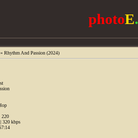
photo
E
» Rhythm And Passion (2024)
st
ssion
Hop
:
220
 320 kbps
57:14