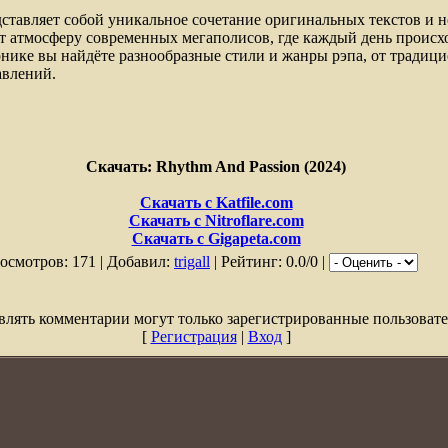
ставляет собой уникальное сочетание оригинальных текстов и н
ет атмосферу современных мегаполисов, где каждый день проис
нике вы найдёте разнообразные стили и жанры рэпа, от традици
авлений.
Скачать: Rhythm And Passion (2024)
Скачать с Katfile.com
Скачать с Nitroflare.com
Скачать с Gigapeta.com
осмотров: 171 | Добавил:
trigall
| Рейтинг: 0.0/0 |
влять комментарии могут только зарегистрированные пользовате
[
Регистрация
|
Вход
]