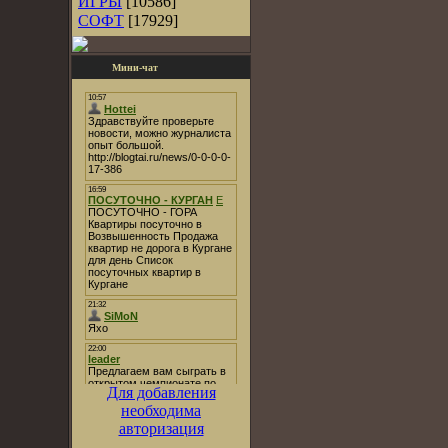
ИГРЫ
[10586]
СОФТ
[17929]
Мини-чат
Для добавления
необходима
авторизация