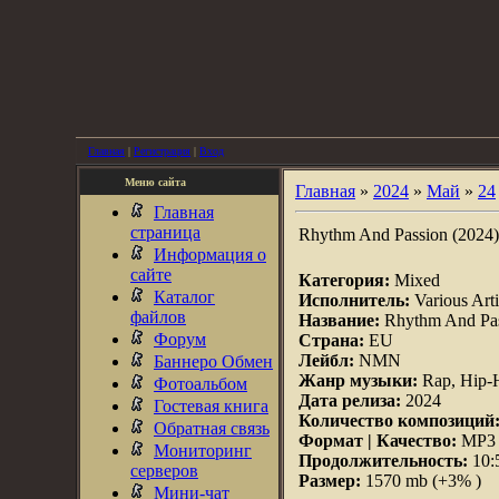
Главная
|
Регистрация
|
Вход
Меню сайта
Главная
»
2024
»
Май
»
24
Главная
страница
Rhythm And Passion (2024)
Информация о
сайте
Категория:
Mixed
Каталог
Исполнитель:
Various Arti
файлов
Название:
Rhythm And Pa
Форум
Страна:
EU
Лейбл:
NMN
Баннеро Обмен
Жанр музыки:
Rap, Hip-
Фотоальбом
Дата релиза:
2024
Гостевая книга
Количество композиций
Обратная связь
Формат | Качество:
MP3 |
Мониторинг
Продолжительность:
10:
серверов
Размер:
1570 mb (+3% )
Мини-чат