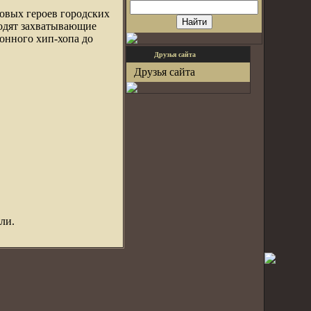
овых героев городских
ходят захватывающие
онного хип-хопа до
Друзья сайта
Друзья сайта
ли.