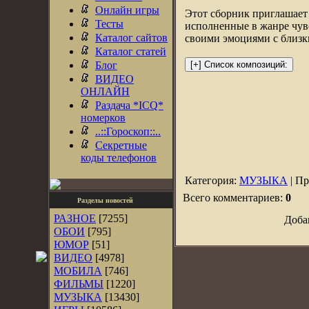
Онлайн игры
Этот сборник приглашает 
Тесты
исполненные в жанре чувс
Каталог сайтов
своими эмоциями с близ
Каталог статей
Блог
ВИДЕО
ОНЛАЙН
Раздача *ICQ*
номерков
..::Гороскоп::..
Секретные
коды телефонов
Категория:
МУЗЫКА
| Пр
Всего комментариев:
0
Разделы новостей
РАЗНОЕ
[7255]
Доба
ОБОИ
[795]
ЮМОР
[51]
ВИДЕО
[4978]
МОБИЛА
[746]
ФИЛЬМЫ
[1220]
МУЗЫКА
[13430]