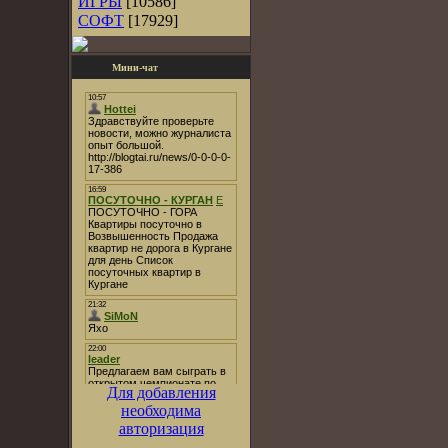
ИГРЫ
[10586]
СОФТ
[17929]
Мини-чат
Для добавления
необходима
авторизация