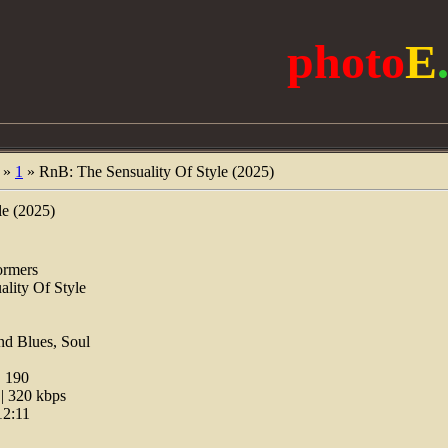
photo
E
»
1
» RnB: The Sensuality Of Style (2025)
le (2025)
ormers
lity Of Style
d Blues, Soul
:
190
 320 kbps
12:11