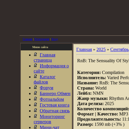
Главная
|
Регистрация
|
Вход
Меню сайта
Главная
»
2025
»
Сентябрь
Главная
страница
RnB: The Sensuality Of Sty
Информация о
сайте
Категория:
Compilation
Каталог
Исполнитель:
Varied Perf
файлов
Название:
RnB: The Sensua
Форум
Страна:
World
Лейбл:
NMN
Баннеро Обмен
Жанр музыки:
Rhythm An
Фотоальбом
Дата релиза:
2025
Гостевая книга
Количество композиций
Обратная связь
Формат | Качество:
MP3 |
Мониторинг
Продолжительность:
11:
серверов
Размер:
1590 mb (+3% )
Мини-чат