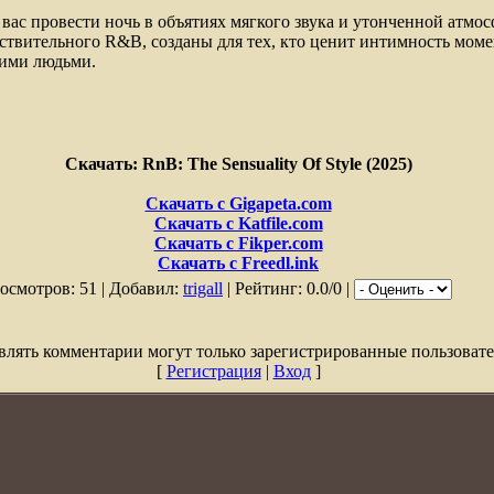
вас провести ночь в объятиях мягкого звука и утонченной атмо
твительного R&B, созданы для тех, кто ценит интимность момен
кими людьми.
Скачать: RnB: The Sensuality Of Style (2025)
Скачать с Gigapeta.com
Скачать с Katfile.com
Скачать с Fikper.com
Скачать с Freedl.ink
осмотров: 51 | Добавил:
trigall
| Рейтинг: 0.0/0 |
влять комментарии могут только зарегистрированные пользовате
[
Регистрация
|
Вход
]