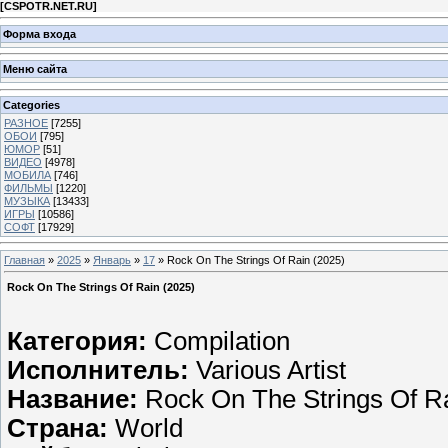
[
CSPOTR.NET.RU
]
Форма входа
Меню сайта
Categories
РАЗНОЕ
[7255]
ОБОИ
[795]
ЮМОР
[51]
ВИДЕО
[4978]
МОБИЛА
[746]
ФИЛЬМЫ
[1220]
МУЗЫКА
[13433]
ИГРЫ
[10586]
СОФТ
[17929]
Главная
»
2025
»
Январь
»
17
» Rock On The Strings Of Rain (2025)
Rock On The Strings Of Rain (2025)
Категория:
Compilation
Исполнитель:
Various Artist
Название:
Rock On The Strings Of R
Страна:
World