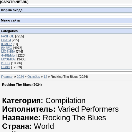
[
CSPOTR.NET.RU
]
Форма входа
Меню сайта
Categories
РАЗНОЕ
[7255]
ОБОИ
[795]
ЮМОР
[51]
ВИДЕО
[4978]
МОБИЛА
[746]
ФИЛЬМЫ
[1220]
МУЗЫКА
[13430]
ИГРЫ
[10586]
СОФТ
[17929]
Главная
»
2024
»
Октябрь
»
12
» Rocking The Blues (2024)
Rocking The Blues (2024)
Категория:
Compilation
Исполнитель:
Varied Performers
Название:
Rocking The Blues
Страна:
World