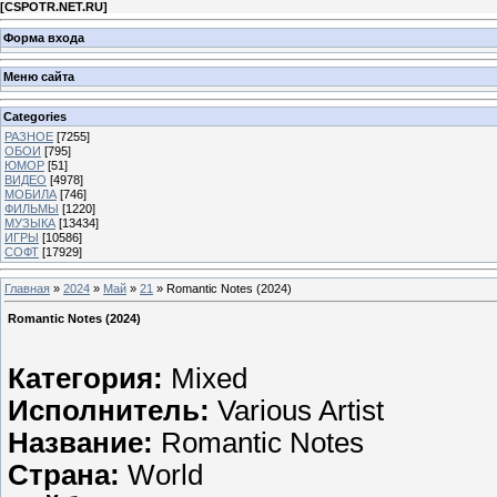
[
CSPOTR.NET.RU
]
Форма входа
Меню сайта
Categories
РАЗНОЕ
[7255]
ОБОИ
[795]
ЮМОР
[51]
ВИДЕО
[4978]
МОБИЛА
[746]
ФИЛЬМЫ
[1220]
МУЗЫКА
[13434]
ИГРЫ
[10586]
СОФТ
[17929]
Главная
»
2024
»
Май
»
21
» Romantic Notes (2024)
Romantic Notes (2024)
Категория:
Mixed
Исполнитель:
Various Artist
Название:
Romantic Notes
Страна:
World