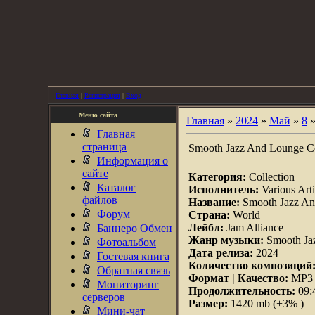
Главная
|
Регистрация
|
Вход
Меню сайта
Главная
»
2024
»
Май
»
8
»
Главная
страница
Smooth Jazz And Lounge Co
Информация о
сайте
Категория:
Collection
Каталог
Исполнитель:
Various Arti
файлов
Название:
Smooth Jazz An
Форум
Страна:
World
Лейбл:
Jam Alliance
Баннеро Обмен
Жанр музыки:
Smooth Ja
Фотоальбом
Дата релиза:
2024
Гостевая книга
Количество композиций
Обратная связь
Формат | Качество:
MP3 |
Мониторинг
Продолжительность:
09:
серверов
Размер:
1420 mb (+3% )
Мини-чат