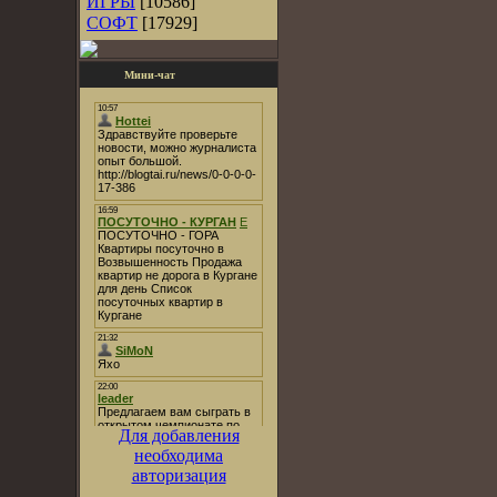
ИГРЫ
[10586]
СОФТ
[17929]
Мини-чат
Для добавления
необходима
авторизация