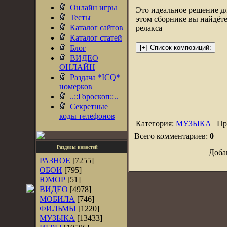
Онлайн игры
Это идеальное решение дл
Тесты
этом сборнике вы найдёте
Каталог сайтов
релакса
Каталог статей
Блог
ВИДЕО
ОНЛАЙН
Раздача *ICQ*
номерков
..::Гороскоп::..
Секретные
коды телефонов
Категория:
МУЗЫКА
| Пр
Всего комментариев:
0
Разделы новостей
Доба
РАЗНОЕ
[7255]
ОБОИ
[795]
ЮМОР
[51]
ВИДЕО
[4978]
МОБИЛА
[746]
ФИЛЬМЫ
[1220]
МУЗЫКА
[13433]