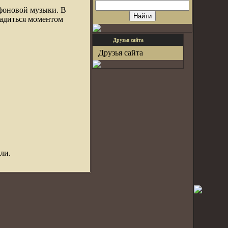
 фоновой музыки. В
ладиться моментом
Друзья сайта
Друзья сайта
ли.