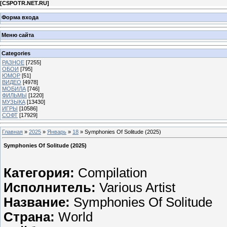
[
CSPOTR.NET.RU
]
Форма входа
Меню сайта
Categories
РАЗНОЕ
[7255]
ОБОИ
[795]
ЮМОР
[51]
ВИДЕО
[4978]
МОБИЛА
[746]
ФИЛЬМЫ
[1220]
МУЗЫКА
[13430]
ИГРЫ
[10586]
СОФТ
[17929]
Главная
»
2025
»
Январь
»
18
» Symphonies Of Solitude (2025)
Symphonies Of Solitude (2025)
Категория:
Compilation
Исполнитель:
Various Artist
Название:
Symphonies Of Solitude
Страна:
World