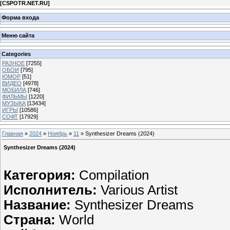
[
CSPOTR.NET.RU
]
Форма входа
Меню сайта
Categories
РАЗНОЕ
[7255]
ОБОИ
[795]
ЮМОР
[51]
ВИДЕО
[4978]
МОБИЛА
[746]
ФИЛЬМЫ
[1220]
МУЗЫКА
[13434]
ИГРЫ
[10586]
СОФТ
[17929]
Главная
»
2024
»
Ноябрь
»
11
» Synthesizer Dreams (2024)
Synthesizer Dreams (2024)
Категория:
Compilation
Исполнитель:
Various Artist
Название:
Synthesizer Dreams
Страна:
World