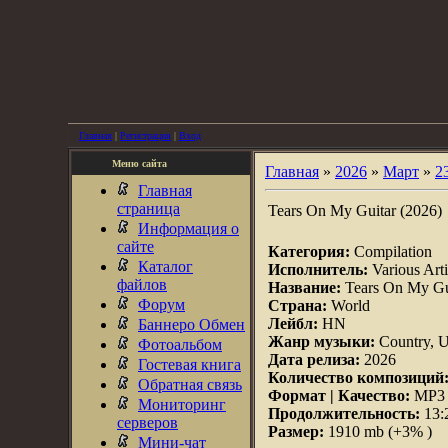
Главная
|
Регистрация
|
Вход
Меню сайта
Главная
»
2026
»
Март
»
2
Главная
страница
Tears On My Guitar (2026)
Информация о
сайте
Категория:
Compilation
Каталог
Исполнитель:
Various Arti
файлов
Название:
Tears On My Gu
Форум
Страна:
World
Лейбл:
HN
Баннеро Обмен
Жанр музыки:
Country, 
Фотоальбом
Дата релиза:
2026
Гостевая книга
Количество композиций
Обратная связь
Формат | Качество:
MP3 |
Мониторинг
Продолжительность:
13:
серверов
Размер:
1910 mb (+3% )
Мини-чат