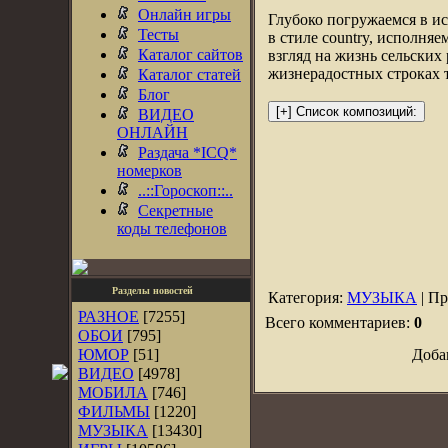
Онлайн игры
Глубоко погружаемся в и
Тесты
в стиле country, исполн
Каталог сайтов
взгляд на жизнь сельски
жизнерадостных строках 
Каталог статей
Блог
ВИДЕО
ОНЛАЙН
Раздача *ICQ*
номерков
..::Гороскоп::..
Секретные
коды телефонов
Разделы новостей
Категория:
МУЗЫКА
| Пр
РАЗНОЕ
[7255]
Всего комментариев:
0
ОБОИ
[795]
ЮМОР
[51]
Доба
ВИДЕО
[4978]
МОБИЛА
[746]
ФИЛЬМЫ
[1220]
МУЗЫКА
[13430]