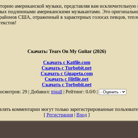
сторию американской музыки, представляя вам исключительную
яемых подлинными американскими музыкантами. Это оригинальн
х районов США, отраженный в характерных голосах певцов, теп
текстов!
Скачать: Tears On My Guitar (2026)
Скачать с Katfile.com
Скачать с Turbobit.net
Скачать с Gigapeta.com
Скачать с Hitfile.net
Скачать с Torbobit.net
осмотров: 29 | Добавил:
trigall
| Рейтинг: 0.0/0 |
влять комментарии могут только зарегистрированные пользовате
[
Регистрация
|
Вход
]