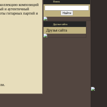
Поиск
 коллекцию композиций
ый и аутентичный
лоты гитарных партий и
Друзья сайта
Друзья сайта
ли.