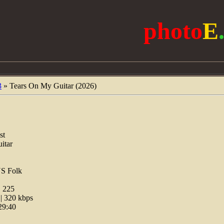
photo
E
3
» Tears On My Guitar (2026)
st
itar
US Folk
:
225
 320 kbps
29:40