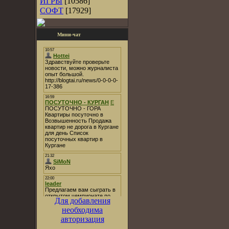
ИГРЫ
[10586]
СОФТ
[17929]
Мини-чат
Для добавления
необходима
авторизация