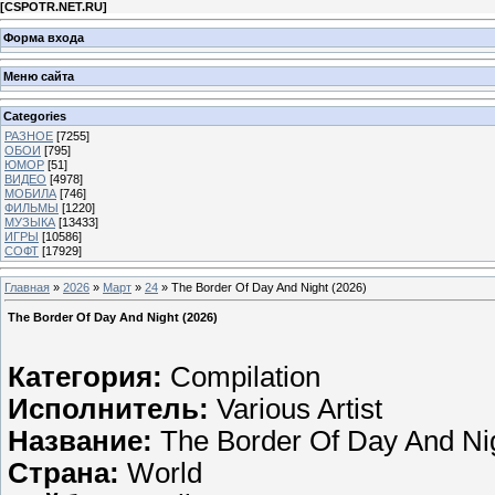
[
CSPOTR.NET.RU
]
Форма входа
Меню сайта
Categories
РАЗНОЕ
[7255]
ОБОИ
[795]
ЮМОР
[51]
ВИДЕО
[4978]
МОБИЛА
[746]
ФИЛЬМЫ
[1220]
МУЗЫКА
[13433]
ИГРЫ
[10586]
СОФТ
[17929]
Главная
»
2026
»
Март
»
24
» The Border Of Day And Night (2026)
The Border Of Day And Night (2026)
Категория:
Compilation
Исполнитель:
Various Artist
Название:
The Border Of Day And Ni
Страна:
World