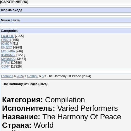
[
CSPOTR.NET.RU
]
Форма входа
Меню сайта
Categories
РАЗНОЕ
[7255]
ОБОИ
[795]
ЮМОР
[51]
ВИДЕО
[4978]
МОБИЛА
[746]
ФИЛЬМЫ
[1220]
МУЗЫКА
[13434]
ИГРЫ
[10586]
СОФТ
[17929]
Главная
»
2024
»
Ноябрь
»
5
» The Harmony Of Peace (2024)
The Harmony Of Peace (2024)
Категория:
Compilation
Исполнитель:
Varied Performers
Название:
The Harmony Of Peace
Страна:
World