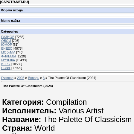
[
CSPOTR.NET.RU
]
Форма входа
Меню сайта
Categories
РАЗНОЕ
[7255]
ОБОИ
[795]
ЮМОР
[51]
ВИДЕО
[4978]
МОБИЛА
[746]
ФИЛЬМЫ
[1220]
МУЗЫКА
[13433]
ИГРЫ
[10586]
СОФТ
[17929]
Главная
»
2025
»
Январь
»
3
» The Palette Of Classicism (2024)
The Palette Of Classicism (2024)
Категория:
Compilation
Исполнитель:
Various Artist
Название:
The Palette Of Classicism
Страна:
World