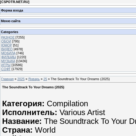
[
CSPOTR.NET.RU
]
Форма входа
Меню сайта
Categories
РАЗНОЕ
[7255]
ОБОИ
[795]
ЮМОР
[51]
ВИДЕО
[4978]
МОБИЛА
[746]
ФИЛЬМЫ
[1220]
МУЗЫКА
[13436]
ИГРЫ
[10586]
СОФТ
[17929]
Главная
»
2025
»
Январь
»
25
» The Soundtrack To Your Dreams (2025)
The Soundtrack To Your Dreams (2025)
Категория:
Compilation
Исполнитель:
Various Artist
Название:
The Soundtrack To Your 
Страна:
World