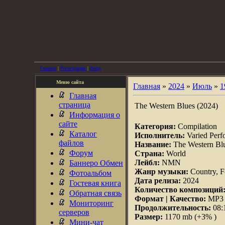
Главная
|
Регистрация
|
Вход
Меню сайта
Главная
»
2024
»
Июль
»
1
Главная
страница
The Western Blues (2024)
Информация о
сайте
Категория:
Compilation
Каталог
Исполнитель:
Varied Perf
файлов
Название:
The Western Bl
Форум
Страна:
World
Лейбл:
NMN
Баннеро Обмен
Жанр музыки:
Country, F
Фотоальбом
Дата релиза:
2024
Гостевая книга
Количество композиций
Обратная связь
Формат | Качество:
MP3 |
Мониторинг
Продолжительность:
08:
серверов
Размер:
1170 mb (+3% )
Мини-чат