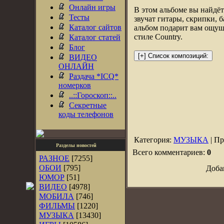
Онлайн игры
В этом альбоме вы найдё
Тесты
звучат гитары, скрипки, 
Каталог сайтов
альбом подарит вам ощуще
стиле Country.
Каталог статей
Блог
ВИДЕО
ОНЛАЙН
Раздача *ICQ*
номерков
..::Гороскоп::..
Секретные
коды телефонов
Категория:
МУЗЫКА
| Пр
Разделы новостей
Всего комментариев:
0
РАЗНОЕ
[7255]
ОБОИ
[795]
Доба
ЮМОР
[51]
ВИДЕО
[4978]
МОБИЛА
[746]
ФИЛЬМЫ
[1220]
МУЗЫКА
[13430]