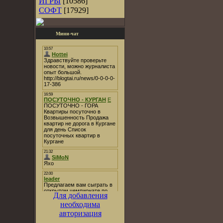
ИГРЫ
[10586]
СОФТ
[17929]
Мини-чат
Для добавления
необходима
авторизация