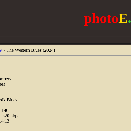
photo
E
9
» The Western Blues (2024)
ormers
ues
olk Blues
:
140
 320 kbps
14:13