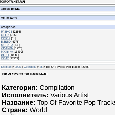
[
CSPOTR.NET.RU
]
Форма входа
Меню сайта
Categories
РАЗНОЕ
[7255]
ОБОИ
[795]
ЮМОР
[51]
ВИДЕО
[4978]
МОБИЛА
[746]
ФИЛЬМЫ
[1220]
МУЗЫКА
[13430]
ИГРЫ
[10586]
СОФТ
[17929]
Главная
»
2025
»
Сентябрь
»
25
» Top Of Favorite Pop Tracks (2025)
Top Of Favorite Pop Tracks (2025)
Категория:
Compilation
Исполнитель:
Various Artist
Название:
Top Of Favorite Pop Track
Страна:
World