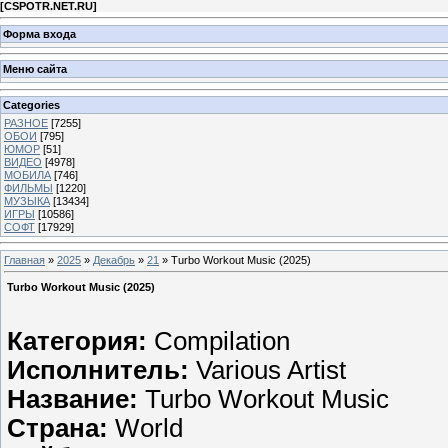
[
CSPOTR.NET.RU
]
Форма входа
Меню сайта
Categories
РАЗНОЕ
[7255]
ОБОИ
[795]
ЮМОР
[51]
ВИДЕО
[4978]
МОБИЛА
[746]
ФИЛЬМЫ
[1220]
МУЗЫКА
[13434]
ИГРЫ
[10586]
СОФТ
[17929]
Главная
»
2025
»
Декабрь
»
21
» Turbo Workout Music (2025)
Turbo Workout Music (2025)
Категория:
Compilation
Исполнитель:
Various Artist
Название:
Turbo Workout Music
Страна:
World