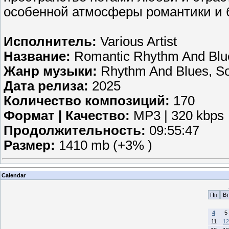
особенной атмосферы романтики и 
Исполнитель:
Various Artist
Название:
Romantic Rhythm And Blu
Жанр музыки:
Rhythm And Blues, So
Дата релиза:
2025
Количество композиций:
170
Формат | Качество:
MP3 | 320 kbps
Продолжительность:
09:55:47
Размер:
1410 mb (+3% )
Calendar
Пн
Вт
4
5
11
12