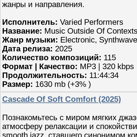
жанры и направления.
Исполнитель:
Varied Performers
Название:
Music Outside Of Context
Жанр музыки:
Electronic, Synthwav
Дата релиза:
2025
Количество композиций:
115
Формат | Качество:
MP3 | 320 kbps
Продолжительность:
11:44:34
Размер:
1630 mb (+3% )
Cascade Of Soft Comfort (2025)
Познакомьтесь с миром мягких джа
атмосферу релаксации и спокойстви
smooth jazz, ставшего синонимом к