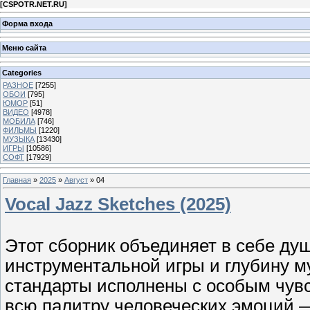
[
CSPOTR.NET.RU
]
Форма входа
Меню сайта
Categories
РАЗНОЕ
[7255]
ОБОИ
[795]
ЮМОР
[51]
ВИДЕО
[4978]
МОБИЛА
[746]
ФИЛЬМЫ
[1220]
МУЗЫКА
[13430]
ИГРЫ
[10586]
СОФТ
[17929]
Главная
»
2025
»
Август
»
04
Vocal Jazz Sketches (2025)
Этот сборник объединяет в себе ду
инструментальной игры и глубину 
стандарты исполнены с особым чувс
всю палитру человеческих эмоций — 