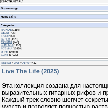
[
CSPOTR.NET.RU
]
Форма входа
Меню сайта
Categories
РАЗНОЕ
[7255]
ОБОИ
[795]
ЮМОР
[51]
ВИДЕО
[4978]
МОБИЛА
[746]
ФИЛЬМЫ
[1220]
МУЗЫКА
[13430]
ИГРЫ
[10586]
СОФТ
[17929]
Главная
»
2025
»
Август
»
22
Live The Life (2025)
Эта коллекция создана для настоящ
выразительных гитарных рифов и п
Каждый трек словно шепчет секреты
чувств и позволяет полностью раст