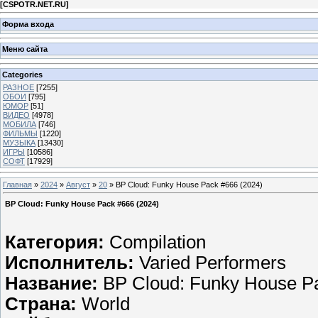
[
CSPOTR.NET.RU
]
Форма входа
Меню сайта
Categories
РАЗНОЕ
[7255]
ОБОИ
[795]
ЮМОР
[51]
ВИДЕО
[4978]
МОБИЛА
[746]
ФИЛЬМЫ
[1220]
МУЗЫКА
[13430]
ИГРЫ
[10586]
СОФТ
[17929]
Главная
»
2024
»
Август
»
20
» BP Cloud: Funky House Pack #666 (2024)
BP Cloud: Funky House Pack #666 (2024)
Категория:
Compilation
Исполнитель:
Varied Performers
Название:
BP Cloud: Funky House P
Страна:
World