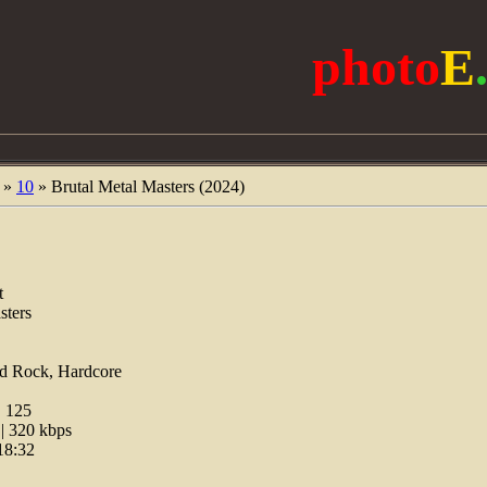
photo
E
»
10
» Brutal Metal Masters (2024)
t
sters
d Rock, Hardcore
:
125
 320 kbps
18:32