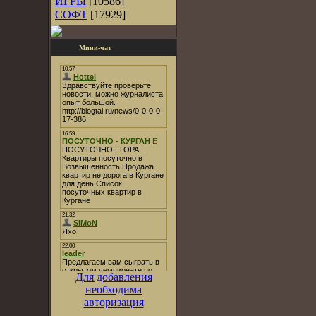
ИГРЫ
[10586]
СОФТ
[17929]
Мини-чат
Для добавления
необходима
авторизация