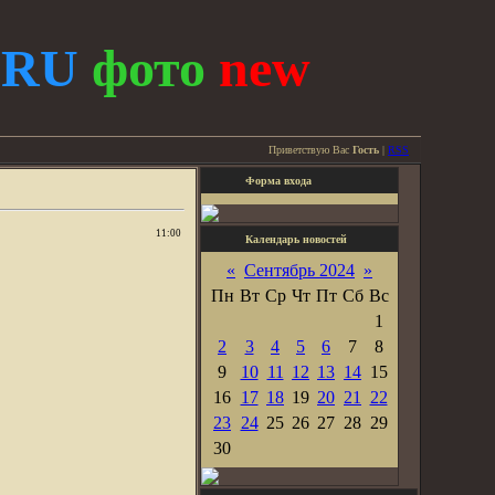
.
RU
фото
new
Приветствую Вас
Гость
|
RSS
Форма входа
11:00
Календарь новостей
«
Сентябрь 2024
»
Пн
Вт
Ср
Чт
Пт
Сб
Вс
1
2
3
4
5
6
7
8
9
10
11
12
13
14
15
16
17
18
19
20
21
22
23
24
25
26
27
28
29
30