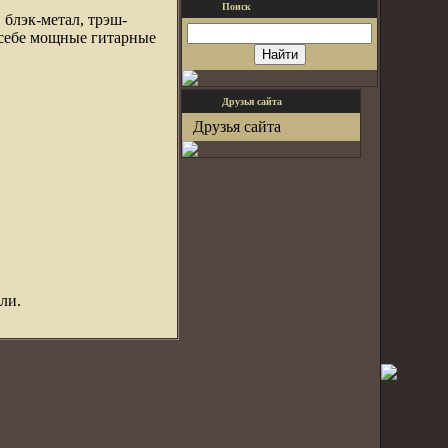
Поиск
 блэк-метал, трэш-
 себе мощные гитарные
Друзья сайта
Друзья сайта
ли.