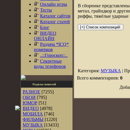
Онлайн игры
В сборнике представлены 
Тесты
метал, грайндкор и други
Каталог сайтов
риффы, тяжёлые ударные 
Каталог статей
Блог
ВИДЕО
ОНЛАЙН
Раздача *ICQ*
номерков
..::Гороскоп::..
Секретные
коды телефонов
Категория:
МУЗЫКА
| Пр
Всего комментариев:
0
Разделы новостей
Доба
РАЗНОЕ
[7255]
ОБОИ
[795]
ЮМОР
[51]
ВИДЕО
[4978]
МОБИЛА
[746]
ФИЛЬМЫ
[1220]
МУЗЫКА
[13433]