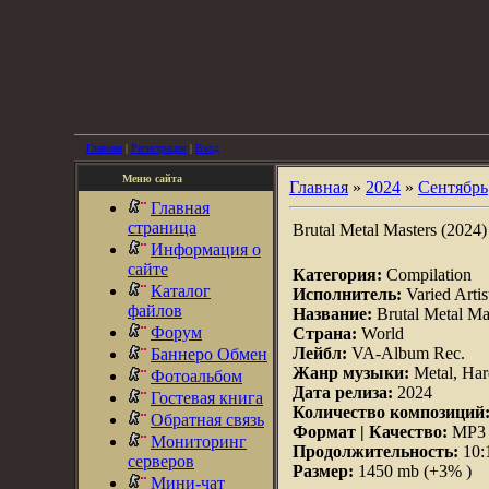
Главная
|
Регистрация
|
Вход
Меню сайта
Главная
»
2024
»
Сентябрь
Главная
страница
Brutal Metal Masters (2024)
Информация о
сайте
Категория:
Compilation
Каталог
Исполнитель:
Varied Artis
файлов
Название:
Brutal Metal Ma
Форум
Страна:
World
Лейбл:
VA-Album Rec.
Баннеро Обмен
Жанр музыки:
Metal, Har
Фотоальбом
Дата релиза:
2024
Гостевая книга
Количество композиций
Обратная связь
Формат | Качество:
MP3 |
Мониторинг
Продолжительность:
10:
серверов
Размер:
1450 mb (+3% )
Мини-чат