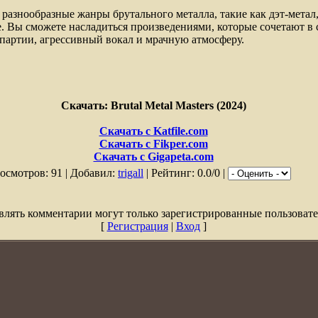
разнообразные жанры брутального металла, такие как дэт-метал,
е. Вы сможете насладиться произведениями, которые сочетают в
партии, агрессивный вокал и мрачную атмосферу.
Скачать: Brutal Metal Masters (2024)
Скачать с Katfile.com
Скачать с Fikper.com
Скачать с Gigapeta.com
осмотров: 91 | Добавил:
trigall
| Рейтинг: 0.0/0 |
влять комментарии могут только зарегистрированные пользовате
[
Регистрация
|
Вход
]