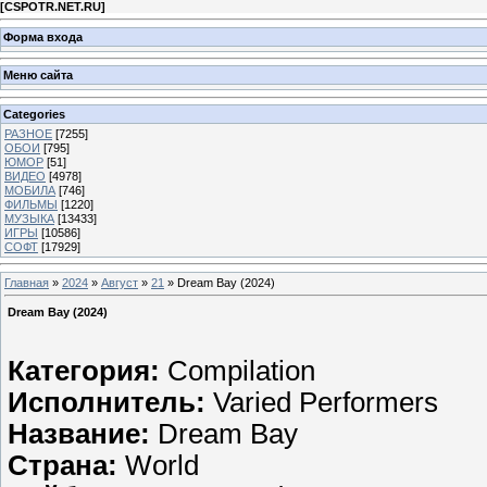
[
CSPOTR.NET.RU
]
Форма входа
Меню сайта
Categories
РАЗНОЕ
[7255]
ОБОИ
[795]
ЮМОР
[51]
ВИДЕО
[4978]
МОБИЛА
[746]
ФИЛЬМЫ
[1220]
МУЗЫКА
[13433]
ИГРЫ
[10586]
СОФТ
[17929]
Главная
»
2024
»
Август
»
21
» Dream Bay (2024)
Dream Bay (2024)
Категория:
Compilation
Исполнитель:
Varied Performers
Название:
Dream Bay
Страна:
World