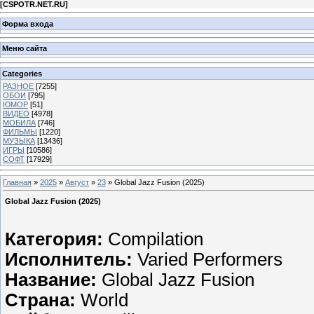
[
CSPOTR.NET.RU
]
Форма входа
Меню сайта
Categories
РАЗНОЕ
[7255]
ОБОИ
[795]
ЮМОР
[51]
ВИДЕО
[4978]
МОБИЛА
[746]
ФИЛЬМЫ
[1220]
МУЗЫКА
[13436]
ИГРЫ
[10586]
СОФТ
[17929]
Главная
»
2025
»
Август
»
23
» Global Jazz Fusion (2025)
Global Jazz Fusion (2025)
Категория:
Compilation
Исполнитель:
Varied Performers
Название:
Global Jazz Fusion
Страна:
World